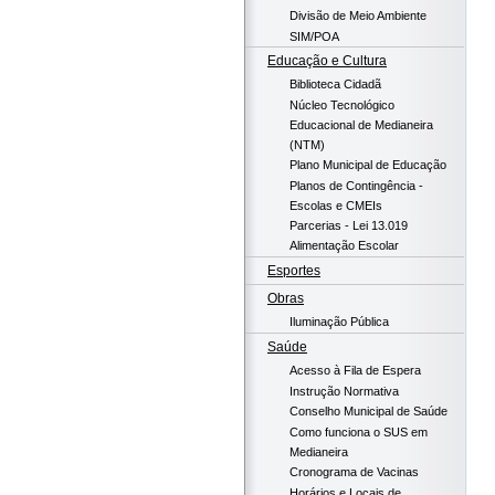
Divisão de Meio Ambiente
SIM/POA
Educação e Cultura
Biblioteca Cidadã
Núcleo Tecnológico
Educacional de Medianeira
(NTM)
Plano Municipal de Educação
Planos de Contingência -
Escolas e CMEIs
Parcerias - Lei 13.019
Alimentação Escolar
Esportes
Obras
Iluminação Pública
Saúde
Acesso à Fila de Espera
Instrução Normativa
Conselho Municipal de Saúde
Como funciona o SUS em
Medianeira
Cronograma de Vacinas
Horários e Locais de