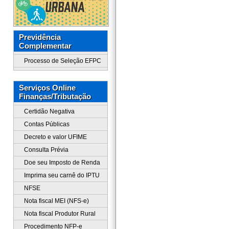
Previdência
Complementar
Processo de Seleção EFPC
Serviços Online
Finanças/Tributação
Certidão Negativa
Contas Públicas
Decreto e valor UFIME
Consulta Prévia
Doe seu Imposto de Renda
Imprima seu carnê do IPTU
NFSE
Nota fiscal MEI (NFS-e)
Nota fiscal Produtor Rural
Procedimento NFP-e