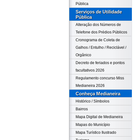
Pública
Serviços de Utilidade
Pública
Alteração dos Números de
Telefone dos Prédios Públicos
Cronograma de Coleta de
Galhos / Entulho / Reciclável /
Orgânico
Decreto de feriados e pontos
facultativos 2026
Regulamento concurso Miss
Medianeira 2026
Conheça Medianeira
Histórico / Símbolos
Bairros
Mapa Digital de Medianeira
Mapas do Município
Mapa Turístico Ilustrado