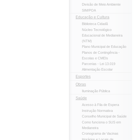
Divisão de Meio Ambiente
SIM/POA
Educação e Cultura
Biblioteca Cidadã
Núcleo Tecnológico
Educacional de Medianeira
(NTM)
Plano Municipal de Educação
Planos de Contingência -
Escolas e CMEIs
Parcerias - Lei 13.019
Alimentação Escolar
Esportes
Obras
Iluminação Pública
Saúde
Acesso à Fila de Espera
Instrução Normativa
Conselho Municipal de Saúde
Como funciona o SUS em
Medianeira
Cronograma de Vacinas
Horários e Locais de