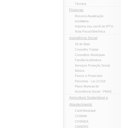
Técnica
Finanças
Recurso Atualização
Imobiliária
Imprima seu carnê do IPTU
Nota Fiscal Eletrônica
Assistência Social
18 de Maio
Conselho Tutelar
Conselhos Municipais
Família Acolhedora
Serviços Proteção Social
Básica
Fluxos e Protocolos
Parcerias - Lei 13.019
Plano Municial de
Assistência Social - PMAS
Agricultura Sustentável e
Abastecimento
Canil Municipal
COMAM
COMSEA
CMADRS