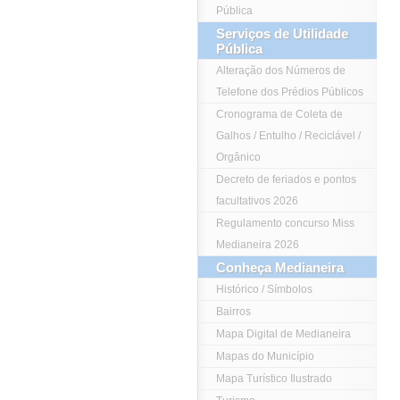
Pública
Serviços de Utilidade
Pública
Alteração dos Números de
Telefone dos Prédios Públicos
Cronograma de Coleta de
Galhos / Entulho / Reciclável /
Orgânico
Decreto de feriados e pontos
facultativos 2026
Regulamento concurso Miss
Medianeira 2026
Conheça Medianeira
Histórico / Símbolos
Bairros
Mapa Digital de Medianeira
Mapas do Município
Mapa Turístico Ilustrado