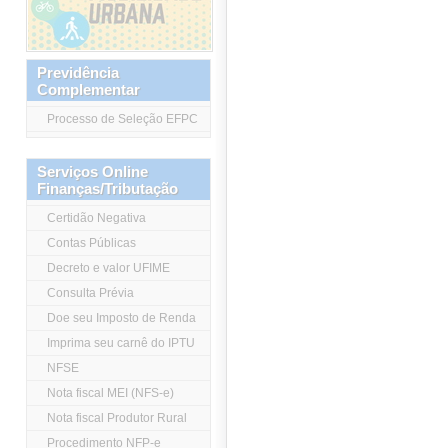
Previdência
Complementar
Processo de Seleção EFPC
Serviços Online
Finanças/Tributação
Certidão Negativa
Contas Públicas
Decreto e valor UFIME
Consulta Prévia
Doe seu Imposto de Renda
Imprima seu carnê do IPTU
NFSE
Nota fiscal MEI (NFS-e)
Nota fiscal Produtor Rural
Procedimento NFP-e