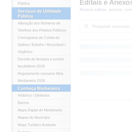
Editais e Anexo
Pública
Acesse editais, anexos, con
Serviços de Utilidade
Pública
Alteração dos Números de
Telefone dos Prédios Públicos
Cronograma de Coleta de
Galhos / Entulho / Reciclável /
Orgânico
Decreto de feriados e pontos
facultativos 2026
Regulamento concurso Miss
Medianeira 2026
Conheça Medianeira
Histórico / Símbolos
Bairros
Mapa Digital de Medianeira
Mapas do Município
Mapa Turístico Ilustrado