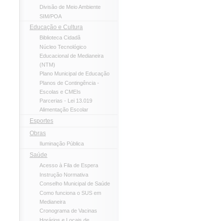
Divisão de Meio Ambiente
SIM/POA
Educação e Cultura
Biblioteca Cidadã
Núcleo Tecnológico
Educacional de Medianeira
(NTM)
Plano Municipal de Educação
Planos de Contingência -
Escolas e CMEIs
Parcerias - Lei 13.019
Alimentação Escolar
Esportes
Obras
Iluminação Pública
Saúde
Acesso à Fila de Espera
Instrução Normativa
Conselho Municipal de Saúde
Como funciona o SUS em
Medianeira
Cronograma de Vacinas
Horários e Locais de