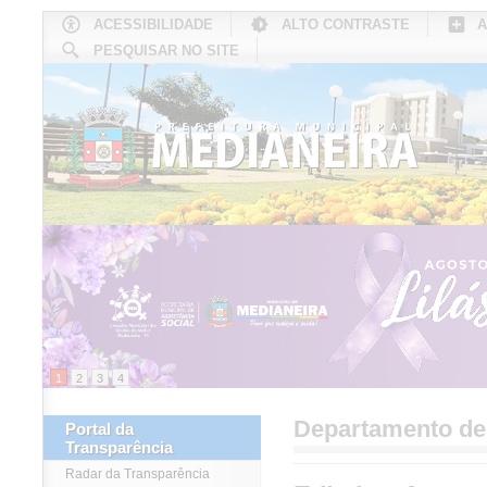
ACESSIBILIDADE
ALTO CONTRASTE
A
PESQUISAR NO SITE
INÍCIO
CONHEÇA MEDIANEIRA
TU
1
2
3
4
Departamento d
Portal da
Transparência
Radar da Transparência