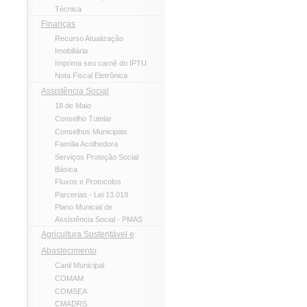
Técnica
Finanças
Recurso Atualização
Imobiliária
Imprima seu carnê do IPTU
Nota Fiscal Eletrônica
Assistência Social
18 de Maio
Conselho Tutelar
Conselhos Municipais
Família Acolhedora
Serviços Proteção Social
Básica
Fluxos e Protocolos
Parcerias - Lei 13.019
Plano Municial de
Assistência Social - PMAS
Agricultura Sustentável e
Abastecimento
Canil Municipal
COMAM
COMSEA
CMADRS