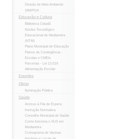
Divisão de Meio Ambiente
SIM/POA
Educação e Cultura
Biblioteca Cidadã
Núcleo Tecnológico
Educacional de Medianeira
(NTM)
Plano Municipal de Educação
Planos de Contingência -
Escolas e CMEIs
Parcerias - Lei 13.019
Alimentação Escolar
Esportes
Obras
Iluminação Pública
Saúde
Acesso à Fila de Espera
Instrução Normativa
Conselho Municipal de Saúde
Como funciona o SUS em
Medianeira
Cronograma de Vacinas
Horários e Locais de