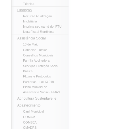
Técnica
Finanças
Recurso Atualização
Imobiliária
Imprima seu carnê do IPTU
Nota Fiscal Eletrônica
Assistência Social
18 de Maio
Conselho Tutelar
Conselhos Municipais
Família Acolhedora
Serviços Proteção Social
Básica
Fluxos e Protocolos
Parcerias - Lei 13.019
Plano Municial de
Assistência Social - PMAS
Agricultura Sustentável e
Abastecimento
Canil Municipal
COMAM
COMSEA
CMADRS