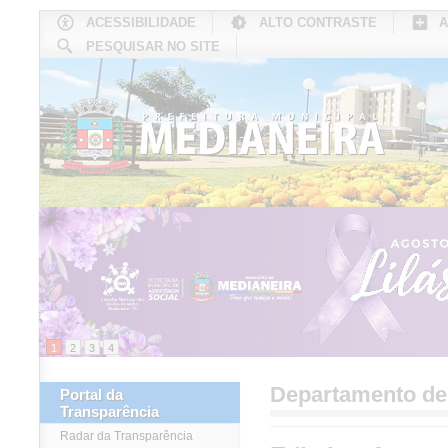
ACESSIBILIDADE
ALTO CONTRASTE
A
PESQUISAR NO SITE
INÍCIO
CONHEÇA MEDIANEIRA
TU
1
2
3
4
Departamento d
Portal da
Transparência
Radar da Transparência