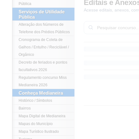
Editais e Anexo
Pública
Acesse editais, anexos, con
Serviços de Utilidade
Pública
Alteração dos Números de
Telefone dos Prédios Públicos
Cronograma de Coleta de
Galhos / Entulho / Reciclável /
Orgânico
Decreto de feriados e pontos
facultativos 2026
Regulamento concurso Miss
Medianeira 2026
Conheça Medianeira
Histórico / Símbolos
Bairros
Mapa Digital de Medianeira
Mapas do Município
Mapa Turístico Ilustrado