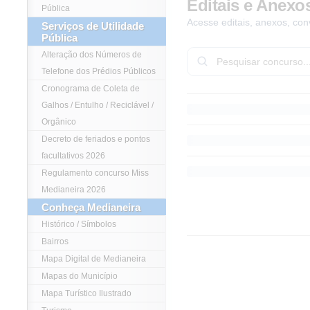
Editais e Anexo
Pública
Acesse editais, anexos, con
Serviços de Utilidade
Pública
Alteração dos Números de
Telefone dos Prédios Públicos
Cronograma de Coleta de
Galhos / Entulho / Reciclável /
Orgânico
Decreto de feriados e pontos
facultativos 2026
Regulamento concurso Miss
Medianeira 2026
Conheça Medianeira
Histórico / Símbolos
Bairros
Mapa Digital de Medianeira
Mapas do Município
Mapa Turístico Ilustrado