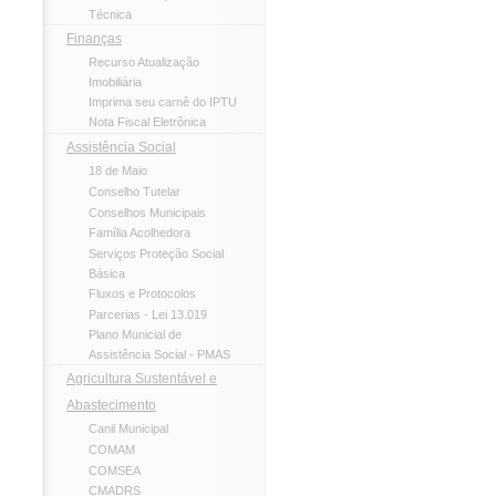
Técnica
Finanças
Recurso Atualização
Imobiliária
Imprima seu carnê do IPTU
Nota Fiscal Eletrônica
Assistência Social
18 de Maio
Conselho Tutelar
Conselhos Municipais
Família Acolhedora
Serviços Proteção Social
Básica
Fluxos e Protocolos
Parcerias - Lei 13.019
Plano Municial de
Assistência Social - PMAS
Agricultura Sustentável e
Abastecimento
Canil Municipal
COMAM
COMSEA
CMADRS