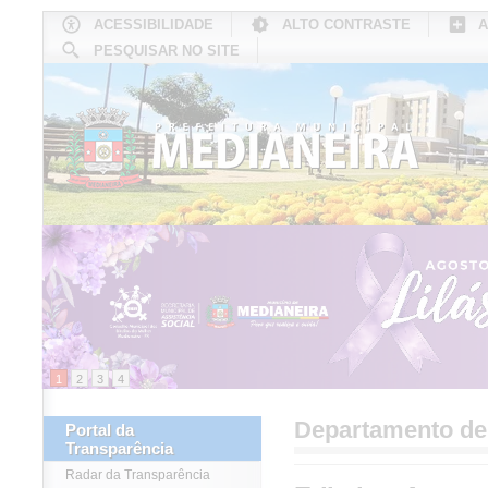
ACESSIBILIDADE
ALTO CONTRASTE
A
PESQUISAR NO SITE
INÍCIO
CONHEÇA MEDIANEIRA
TU
1
2
3
4
Departamento d
Portal da
Transparência
Radar da Transparência