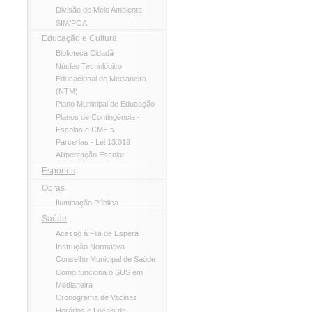
Divisão de Meio Ambiente
SIM/POA
Educação e Cultura
Biblioteca Cidadã
Núcleo Tecnológico
Educacional de Medianeira
(NTM)
Plano Municipal de Educação
Planos de Contingência -
Escolas e CMEIs
Parcerias - Lei 13.019
Alimentação Escolar
Esportes
Obras
Iluminação Pública
Saúde
Acesso à Fila de Espera
Instrução Normativa
Conselho Municipal de Saúde
Como funciona o SUS em
Medianeira
Cronograma de Vacinas
Horários e Locais de