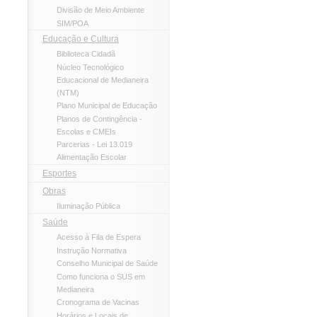
Divisão de Meio Ambiente
SIM/POA
Educação e Cultura
Biblioteca Cidadã
Núcleo Tecnológico
Educacional de Medianeira
(NTM)
Plano Municipal de Educação
Planos de Contingência -
Escolas e CMEIs
Parcerias - Lei 13.019
Alimentação Escolar
Esportes
Obras
Iluminação Pública
Saúde
Acesso à Fila de Espera
Instrução Normativa
Conselho Municipal de Saúde
Como funciona o SUS em
Medianeira
Cronograma de Vacinas
Horários e Locais de