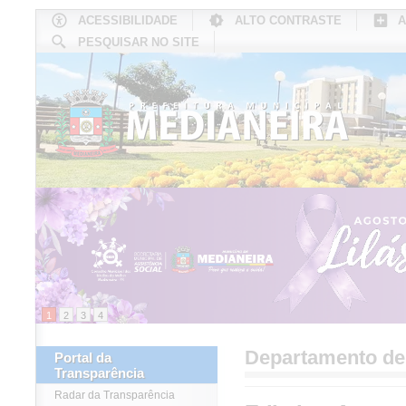
ACESSIBILIDADE
ALTO CONTRASTE
A
PESQUISAR NO SITE
INÍCIO
CONHEÇA MEDIANEIRA
TU
1
2
3
4
Departamento d
Portal da
Transparência
Radar da Transparência