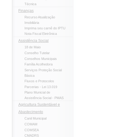
Técnica
Finanças
Recurso Atualização
Imobiliária
Imprima seu carnê do IPTU
Nota Fiscal Eletrônica
Assistência Social
18 de Maio
Conselho Tutelar
Conselhos Municipais
Família Acolhedora
Serviços Proteção Social
Básica
Fluxos e Protocolos
Parcerias - Lei 13.019
Plano Municial de
Assistência Social - PMAS
Agricultura Sustentável e
Abastecimento
Canil Municipal
COMAM
COMSEA
CMADRS