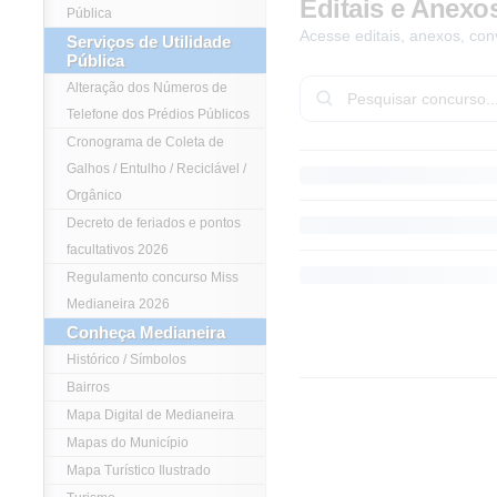
Editais e Anexo
Pública
Acesse editais, anexos, con
Serviços de Utilidade
Pública
Alteração dos Números de
Telefone dos Prédios Públicos
Cronograma de Coleta de
Galhos / Entulho / Reciclável /
Orgânico
Decreto de feriados e pontos
facultativos 2026
Regulamento concurso Miss
Medianeira 2026
Conheça Medianeira
Histórico / Símbolos
Bairros
Mapa Digital de Medianeira
Mapas do Município
Mapa Turístico Ilustrado