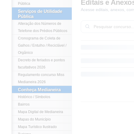
Editais e Anexo
Pública
Acesse editais, anexos, con
Serviços de Utilidade
Pública
Alteração dos Números de
Telefone dos Prédios Públicos
Cronograma de Coleta de
Galhos / Entulho / Reciclável /
Orgânico
Decreto de feriados e pontos
facultativos 2026
Regulamento concurso Miss
Medianeira 2026
Conheça Medianeira
Histórico / Símbolos
Bairros
Mapa Digital de Medianeira
Mapas do Município
Mapa Turístico Ilustrado