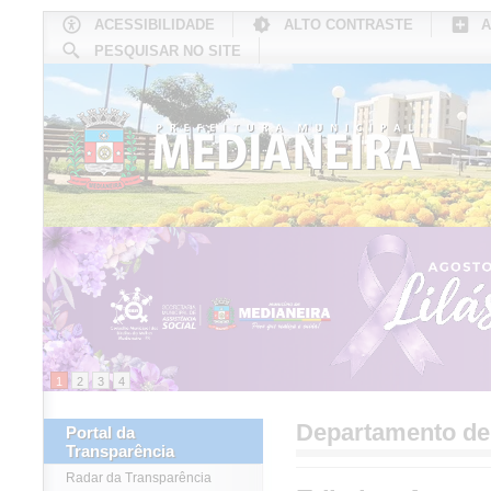
ACESSIBILIDADE
ALTO CONTRASTE
A
PESQUISAR NO SITE
INÍCIO
CONHEÇA MEDIANEIRA
TU
1
2
3
4
Departamento d
Portal da
Transparência
Radar da Transparência