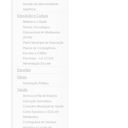
Divisão de Meio Ambiente
SIM/POA
Educação e Cultura
Biblioteca Cidadã
Núcleo Tecnológico
Educacional de Medianeira
(NTM)
Plano Municipal de Educação
Planos de Contingência -
Escolas e CMEIs
Parcerias - Lei 13.019
Alimentação Escolar
Esportes
Obras
Iluminação Pública
Saúde
Acesso à Fila de Espera
Instrução Normativa
Conselho Municipal de Saúde
Como funciona o SUS em
Medianeira
Cronograma de Vacinas
Horários e Locais de