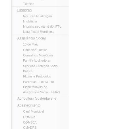
Técnica
Finanças
Recurso Atualização
Imobiliária
Imprima seu carnê do IPTU
Nota Fiscal Eletrônica
Assistência Social
18 de Maio
Conselho Tutelar
Conselhos Municipais
Família Acolhedora
Serviços Proteção Social
Básica
Fluxos e Protocolos
Parcerias - Lei 13.019
Plano Municial de
Assistência Social - PMAS
Agricultura Sustentável e
Abastecimento
Canil Municipal
COMAM
COMSEA
CMADRS