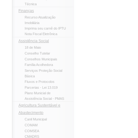
Técnica
Finanças
Recurso Atualização
Imobiliária
Imprima seu carnê do IPTU
Nota Fiscal Eletrônica
Assistência Social
18 de Maio
Conselho Tutelar
Conselhos Municipais
Família Acolhedora
Serviços Proteção Social
Básica
Fluxos e Protocolos
Parcerias - Lei 13.019
Plano Municial de
Assistência Social - PMAS
Agricultura Sustentável e
Abastecimento
Canil Municipal
COMAM
COMSEA
CMADRS