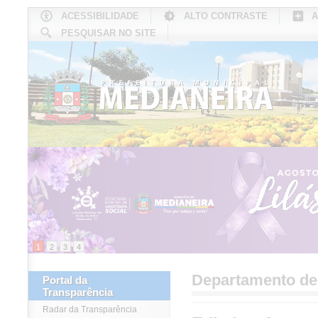
ACESSIBILIDADE
ALTO CONTRASTE
A
PESQUISAR NO SITE
INÍCIO
CONHEÇA MEDIANEIRA
TU
1
2
3
4
Departamento d
Portal da
Transparência
Radar da Transparência