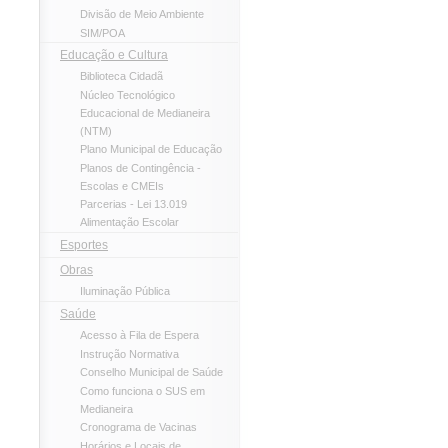
Divisão de Meio Ambiente
SIM/POA
Educação e Cultura
Biblioteca Cidadã
Núcleo Tecnológico
Educacional de Medianeira
(NTM)
Plano Municipal de Educação
Planos de Contingência -
Escolas e CMEIs
Parcerias - Lei 13.019
Alimentação Escolar
Esportes
Obras
Iluminação Pública
Saúde
Acesso à Fila de Espera
Instrução Normativa
Conselho Municipal de Saúde
Como funciona o SUS em
Medianeira
Cronograma de Vacinas
Horários e Locais de