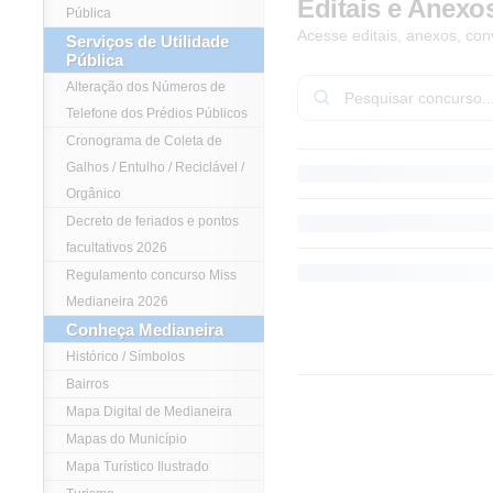
Editais e Anexo
Pública
Acesse editais, anexos, con
Serviços de Utilidade
Pública
Alteração dos Números de
Telefone dos Prédios Públicos
Cronograma de Coleta de
Galhos / Entulho / Reciclável /
Orgânico
Decreto de feriados e pontos
facultativos 2026
Regulamento concurso Miss
Medianeira 2026
Conheça Medianeira
Histórico / Símbolos
Bairros
Mapa Digital de Medianeira
Mapas do Município
Mapa Turístico Ilustrado