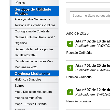
Pública
Serviços de Utilidade
Pública
Alteração dos Números de
Telefone dos Prédios Públicos
Cronograma de Coleta de
Ano de 2025
Galhos / Entulho / Reciclável /
Ata nº 02 de 10 de a
Orgânico
Publicado em: 22/09/20
Decreto de feriados e pontos
Reunião Ordinária
facultativos 2026
Regulamento concurso Miss
Ata nº 01 de 20 de f
Medianeira 2026
Publicado em: 16/09/20
Conheça Medianeira
Reunião Ordinária
Histórico / Símbolos
Bairros
Ata nº 07 de 12 de 
Mapa Digital de Medianeira
Publicado em: 27/01/20
Mapas do Município
Reunião ordinária
Mapa Turístico Ilustrado