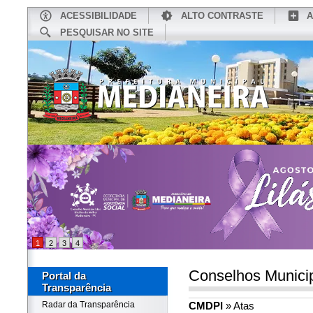
ACESSIBILIDADE
ALTO CONTRASTE
A
PESQUISAR NO SITE
INÍCIO
CONHEÇA MEDIANEIRA
TU
1
2
3
4
Conselhos Munici
Portal da
Transparência
CMDPI
» Atas
Radar da Transparência