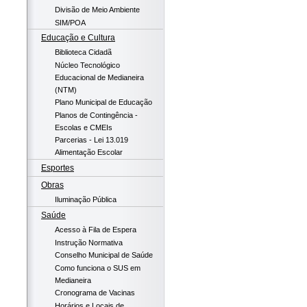
Divisão de Meio Ambiente
SIM/POA
Educação e Cultura
Biblioteca Cidadã
Núcleo Tecnológico
Educacional de Medianeira
(NTM)
Plano Municipal de Educação
Planos de Contingência -
Escolas e CMEIs
Parcerias - Lei 13.019
Alimentação Escolar
Esportes
Obras
Iluminação Pública
Saúde
Acesso à Fila de Espera
Instrução Normativa
Conselho Municipal de Saúde
Como funciona o SUS em
Medianeira
Cronograma de Vacinas
Horários e Locais de