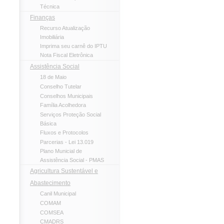
Técnica
Finanças
Recurso Atualização
Imobiliária
Imprima seu carnê do IPTU
Nota Fiscal Eletrônica
Assistência Social
18 de Maio
Conselho Tutelar
Conselhos Municipais
Família Acolhedora
Serviços Proteção Social
Básica
Fluxos e Protocolos
Parcerias - Lei 13.019
Plano Municial de
Assistência Social - PMAS
Agricultura Sustentável e
Abastecimento
Canil Municipal
COMAM
COMSEA
CMADRS