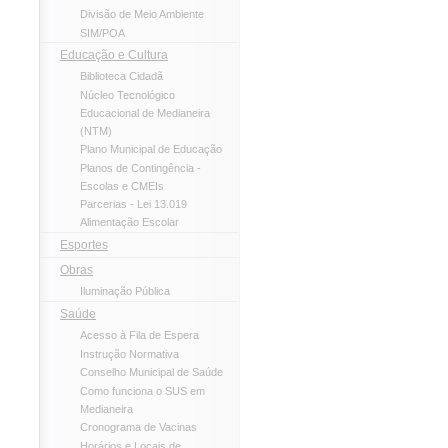
Divisão de Meio Ambiente
SIM/POA
Educação e Cultura
Biblioteca Cidadã
Núcleo Tecnológico
Educacional de Medianeira
(NTM)
Plano Municipal de Educação
Planos de Contingência -
Escolas e CMEIs
Parcerias - Lei 13.019
Alimentação Escolar
Esportes
Obras
Iluminação Pública
Saúde
Acesso à Fila de Espera
Instrução Normativa
Conselho Municipal de Saúde
Como funciona o SUS em
Medianeira
Cronograma de Vacinas
Horários e Locais de