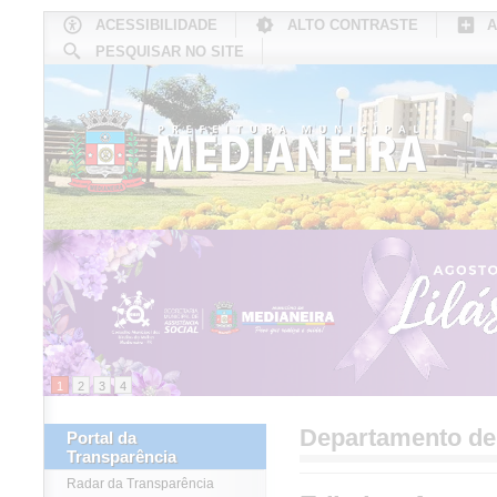
ACESSIBILIDADE
ALTO CONTRASTE
A
PESQUISAR NO SITE
INÍCIO
CONHEÇA MEDIANEIRA
TU
1
2
3
4
Departamento d
Portal da
Transparência
Radar da Transparência