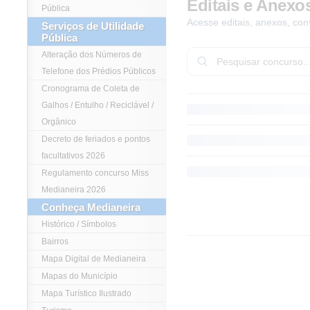
Editais e Anexo
Pública
Acesse editais, anexos, con
Serviços de Utilidade
Pública
Alteração dos Números de
Telefone dos Prédios Públicos
Cronograma de Coleta de
Galhos / Entulho / Reciclável /
Orgânico
Decreto de feriados e pontos
facultativos 2026
Regulamento concurso Miss
Medianeira 2026
Conheça Medianeira
Histórico / Símbolos
Bairros
Mapa Digital de Medianeira
Mapas do Município
Mapa Turístico Ilustrado